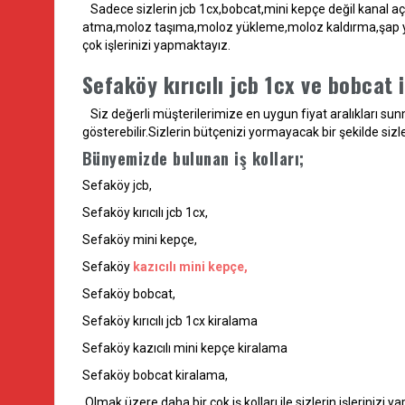
Sadece sizlerin jcb 1cx,bobcat,mini kepçe değil kana
atma,moloz taşıma,moloz yükleme,moloz kaldırma,şap yıkım
çok işlerinizi yapmaktayız.
Sefaköy kırıcılı jcb 1cx ve bobcat i
Siz değerli müşterilerimize en uygun fiyat aralıkları sunm
gösterebilir.Sizlerin bütçenizi yormayacak bir şekilde sizl
Bünyemizde bulunan iş kolları;
Sefaköy jcb,
Sefaköy kırıcılı jcb 1cx,
Sefaköy mini kepçe,
Sefaköy
kazıcılı mini kepçe,
Sefaköy bobcat,
Sefaköy kırıcılı jcb 1cx kiralama
Sefaköy kazıcılı mini kepçe kiralama
Sefaköy bobcat kiralama,
Olmak üzere daha bir çok iş kolları ile sizlerin işlerinizi 