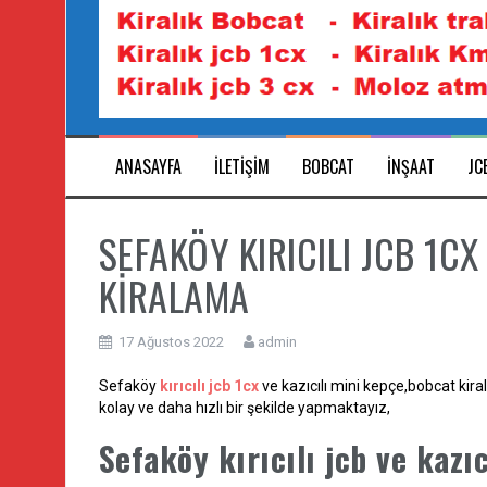
ANASAYFA
ILETIŞIM
BOBCAT
INŞAAT
JC
SEFAKÖY KIRICILI JCB 1C
KİRALAMA
17 Ağustos 2022
admin
Sefaköy
kırıcılı jcb 1cx
ve kazıcılı mini kepçe,bobcat kir
kolay ve daha hızlı bir şekilde yapmaktayız,
Sefaköy kırıcılı jcb ve kazı