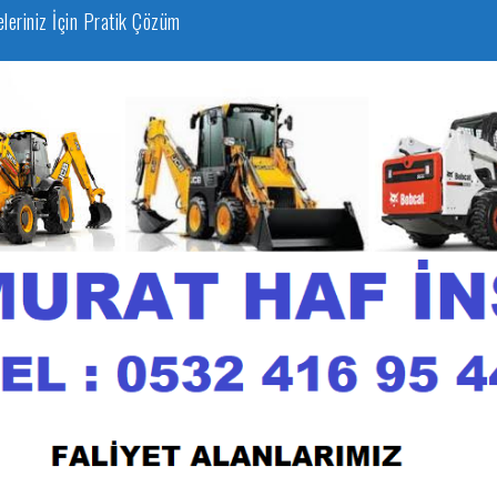
eleriniz İçin Pratik Çözüm
zmeti
un JCB Kiralama Seçenekleri
lama Hizmetleri
afriyat İhtiyaçlarınız İçin En İyi Seçenek
 Uygun Fiyatlarla İnşaat ve Hafriyat İşlerinizi Yapın