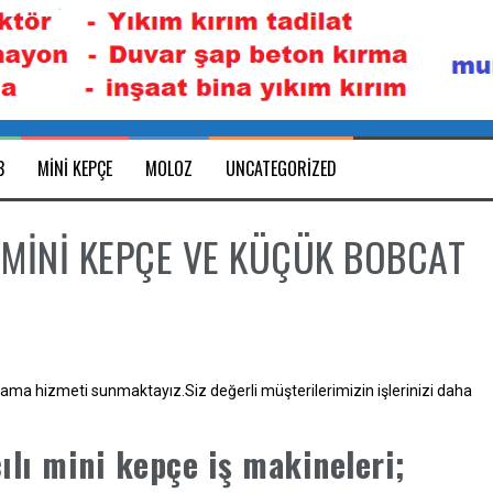
B
MINI KEPÇE
MOLOZ
UNCATEGORIZED
X MİNİ KEPÇE VE KÜÇÜK BOBCAT
alama hizmeti sunmaktayız.Siz değerli müşterilerimizin işlerinizi daha
cılı mini kepçe iş makineleri;