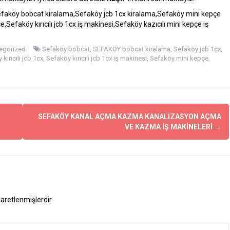
faköy bobcat kiralama,Sefaköy jcb 1cx kiralama,Sefaköy mini kepçe
e,Sefaköy kırıcılı jcb 1cx iş makinesi,Sefaköy kazıcılı mini kepçe iş
egorized
Sefaköy bobcat
,
SEFAKÖY bobcat kiralama
,
Sefaköy jcb 1cx
,
kırıcılı jcb 1cx
,
Sefaköy kırıcılı jcb 1cx iş makinesi
,
Sefaköy mini kepçe
,
SEFAKÖY KANAL AÇMA KAZMA KANALİZASYON AÇMA
VE KAZMA İŞ MAKİNELERİ
→
işaretlenmişlerdir