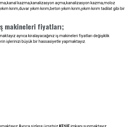
l açma,kanal kazma,kanalizasyon açma,kanalizasyon kazma,moloz
 kırım,duvar yıkım kırım,beton yıkım kırım,yıkım kırım tadilat gibi bir
ş makineleri fiyatları;
aktayız ayrıca kiralayacağınız iş makineleri fiyatları değişiklik
erin işlerinizi büyük bir hassasiyetle yapmaktayız.
yapmaktayız.Ayrıca sizlere ücretsiz
KEŞİF
imkanı sunmaktayız.