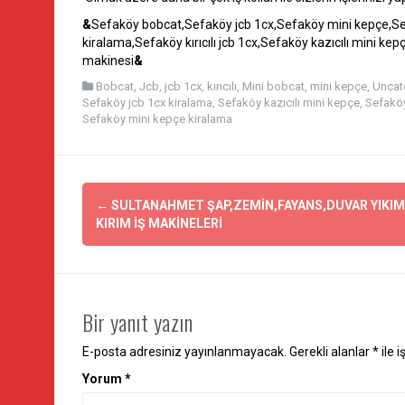
&
Sefaköy bobcat,Sefaköy jcb 1cx,Sefaköy mini kepçe,Se
kiralama,Sefaköy kırıcılı jcb 1cx,Sefaköy kazıcılı mini kepç
makinesi
&
Bobcat
,
Jcb
,
jcb 1cx
,
kırıcılı
,
Mini bobcat
,
mini kepçe
,
Uncat
Sefaköy jcb 1cx kiralama
,
Sefaköy kazıcılı mini kepçe
,
Sefaköy 
Sefaköy mini kepçe kiralama
Yazı
←
SULTANAHMET ŞAP,ZEMİN,FAYANS,DUVAR YIKIM
dolaşımı
KIRIM İŞ MAKİNELERİ
Bir yanıt yazın
E-posta adresiniz yayınlanmayacak.
Gerekli alanlar
*
ile 
Yorum
*