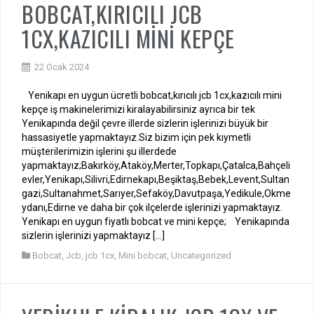
BOBCAT,KIRICILI JCB
1CX,KAZICILI MİNİ KEPÇE
22 Ocak 2024
Yenikapı en uygun ücretli bobcat,kırıcılı jcb 1cx,kazıcılı mini
kepçe iş makinelerimizi kiralayabilirsiniz ayrıca bir tek
Yenikapında değil çevre illerde sizlerin işlerinizi büyük bir
hassasiyetle yapmaktayız.Siz bizim için pek kıymetli
müşterilerimizin işlerini şu illerdede
yapmaktayız;Bakırköy,Ataköy,Merter,Topkapı,Çatalca,Bahçeli
evler,Yenikapı,Silivri,Edirnekapı,Beşiktaş,Bebek,Levent,Sultan
gazi,Sultanahmet,Sarıyer,Sefaköy,Davutpaşa,Yedikule,Okme
ydanı,Edirne ve daha bir çok ilçelerde işlerinizi yapmaktayız.
Yenikapı en uygun fiyatlı bobcat ve mini kepçe; Yenikapında
sizlerin işlerinizi yapmaktayız […]
Bobcat
,
Jcb
,
jcb 1cx
,
Mini bobcat
,
Uncategorized