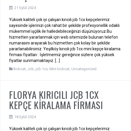
21 Eylül 2024
Yüksek kaliteli çok iyi çalışan kırıcılı jcb 1cx kepçelerimiz
sayesinde işlerinizi çok rahat bir şekilde profesyonellik odaklı
mükemmel işçilik ile halledebileceğinizi düşünüyoruz.Bu
hizmetten yararlanmak için web sitemizde bulunan telefon
numarasını arayarak bu hizmetten çok kolay bir şekilde
yararlanabilirsiniz. Yeşilköy kırıcılı jcb 1cx mini kepçe kiralama
firması fiyatları : İşletmemiz gereğince sizlere çok yüksek
fiyatlar sunmamaktayız. […]
Bobcat
,
Jcb
,
jcb 1cx
,
Mini bobcat
,
Uncategorized
FLORYA KIRICILI JCB 1CX
KEPÇE KİRALAMA FİRMASI
18 Eylül 2024
Yüksek kaliteli çok iyi çalışan kırıcılı jcb 1cx kepçelerimiz