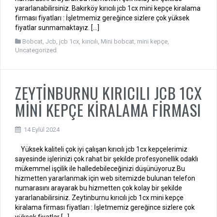
yararlanabilirsiniz. Bakırköy kırıcılı jcb 1cx mini kepçe kiralama
firması fiyatları : İşletmemiz gereğince sizlere çok yüksek
fiyatlar sunmamaktayız. […]
Bobcat
,
Jcb
,
jcb 1cx
,
kırıcılı
,
Mini bobcat
,
mini kepçe
,
Uncategorized
ZEYTİNBURNU KIRICILI JCB 1CX
MİNİ KEPÇE KİRALAMA FİRMASI
14 Eylül 2024
Yüksek kaliteli çok iyi çalışan kırıcılı jcb 1cx kepçelerimiz
sayesinde işlerinizi çok rahat bir şekilde profesyonellik odaklı
mükemmel işçilik ile halledebileceğinizi düşünüyoruz.Bu
hizmetten yararlanmak için web sitemizde bulunan telefon
numarasını arayarak bu hizmetten çok kolay bir şekilde
yararlanabilirsiniz. Zeytinburnu kırıcılı jcb 1cx mini kepçe
kiralama firması fiyatları : İşletmemiz gereğince sizlere çok
yüksek fiyatlar […]