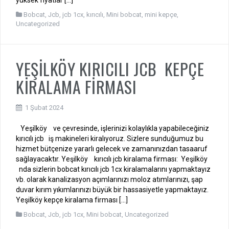
Bobcat
,
Jcb
,
jcb 1cx
,
kırıcılı
,
Mini bobcat
,
mini kepçe
,
Uncategorized
YEŞİLKÖY KIRICILI JCB KEPÇE
KİRALAMA FİRMASI
1 Şubat 2024
Yeşilköy ve çevresinde, işlerinizi kolaylıkla yapabileceğiniz
kırıcılı jcb iş makineleri kiralıyoruz. Sizlere sunduğumuz bu
hizmet bütçenize yararlı gelecek ve zamanınızdan tasaaruf
sağlayacaktır. Yeşilköy kırıcılı jcb kiralama firması: Yeşilköy
nda sizlerin bobcat kırıcılı jcb 1cx kiralamalarını yapmaktayız
vb. olarak kanalizasyon açımlarınızı moloz atımlarınızı, şap
duvar kırım yıkımlarınızı büyük bir hassasiyetle yapmaktayız.
Yeşilköy kepçe kiralama firması […]
Bobcat
,
Jcb
,
jcb 1cx
,
Mini bobcat
,
Uncategorized