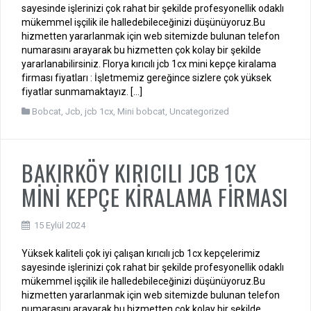
sayesinde işlerinizi çok rahat bir şekilde profesyonellik odaklı
mükemmel işçilik ile halledebileceğinizi düşünüyoruz.Bu
hizmetten yararlanmak için web sitemizde bulunan telefon
numarasını arayarak bu hizmetten çok kolay bir şekilde
yararlanabilirsiniz. Florya kırıcılı jcb 1cx mini kepçe kiralama
firması fiyatları : İşletmemiz gereğince sizlere çok yüksek
fiyatlar sunmamaktayız. […]
Bobcat
,
Jcb
,
jcb 1cx
,
Mini bobcat
,
Uncategorized
BAKIRKÖY KIRICILI JCB 1CX
MİNİ KEPÇE KİRALAMA FİRMASI
15 Eylül 2024
Yüksek kaliteli çok iyi çalışan kırıcılı jcb 1cx kepçelerimiz
sayesinde işlerinizi çok rahat bir şekilde profesyonellik odaklı
mükemmel işçilik ile halledebileceğinizi düşünüyoruz.Bu
hizmetten yararlanmak için web sitemizde bulunan telefon
numarasını arayarak bu hizmetten çok kolay bir şekilde