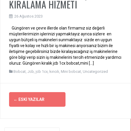
KİRALAMA HİZMETİ
26 Ağustos 2023
Güngören ve çevre illerde olan firmamız siz değerli
müşterilerimizin işlerinizi yapmaktayız ayrıca sizlere en
uygun bütçeli iş makineleri sunmaktayız sizde en uygun
fiyatlı ve kolay ve hızlı bir iş makinesi arıyorsanız bizim ile
iletişime geçebilirsiniz bizde kiralayacağınız iş makinelerine
göre bilgi verip sizin iş makinelerini tercih etmenizde yardımcı
oluruz. Güngören kiralık jcb 1cx bobcat,mini […]
Bobcat
,
Jcb
,
jcb 1cx
,
kırıcılı
,
Mini bobcat
,
Uncategorized
Yazı
←
ESKI YAZILAR
dolaşımı
Arama