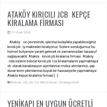
ATAKÖY KIRICILI JCB KEPÇE
KİRALAMA FİRMASI
31 Ocak 2024
Ataköy ve çevresinde, işlerinizi kolaylıkla yapabileceğiniz
kırıcılı jcb iş makineleri kiralıyoruz. Sizlere sunduğumuz bu
hizmet bütçenize yararlı gelecek ve zamanınızdan tasaaruf
sağlayacaktır. Ataköy kırıcılı jcb kiralama firması: Ataköy
nda sizlerin bobcat kırıcılı jcb 1cx kiralamalarını yapmaktayız
vb. olarak kanalizasyon açımlarınızı moloz atımlarınızı, şap
duvar kırım yıkımlarınızı büyük bir hassasiyetle yapmaktayız.
Ataköy kepçe kiralama firması […]
Bobcat
,
Jcb
,
jcb 1cx
,
Mini bobcat
,
Uncategorized
YENİKAPI EN UYGUN ÜCRETLİ