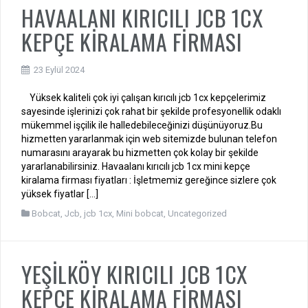
HAVAALANI KIRICILI JCB 1CX
KEPÇE KİRALAMA FİRMASI
23 Eylül 2024
Yüksek kaliteli çok iyi çalışan kırıcılı jcb 1cx kepçelerimiz
sayesinde işlerinizi çok rahat bir şekilde profesyonellik odaklı
mükemmel işçilik ile halledebileceğinizi düşünüyoruz.Bu
hizmetten yararlanmak için web sitemizde bulunan telefon
numarasını arayarak bu hizmetten çok kolay bir şekilde
yararlanabilirsiniz. Havaalanı kırıcılı jcb 1cx mini kepçe
kiralama firması fiyatları : İşletmemiz gereğince sizlere çok
yüksek fiyatlar […]
Bobcat
,
Jcb
,
jcb 1cx
,
Mini bobcat
,
Uncategorized
YEŞİLKÖY KIRICILI JCB 1CX
KEPÇE KİRALAMA FİRMASI