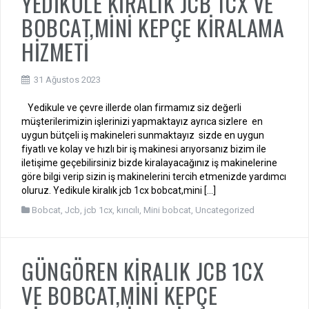
YEDİKULE KİRALIK JCB 1CX VE
BOBCAT,MİNİ KEPÇE KİRALAMA
HİZMETİ
31 Ağustos 2023
Yedikule ve çevre illerde olan firmamız siz değerli
müşterilerimizin işlerinizi yapmaktayız ayrıca sizlere en
uygun bütçeli iş makineleri sunmaktayız sizde en uygun
fiyatlı ve kolay ve hızlı bir iş makinesi arıyorsanız bizim ile
iletişime geçebilirsiniz bizde kiralayacağınız iş makinelerine
göre bilgi verip sizin iş makinelerini tercih etmenizde yardımcı
oluruz. Yedikule kiralık jcb 1cx bobcat,mini […]
Bobcat
,
Jcb
,
jcb 1cx
,
kırıcılı
,
Mini bobcat
,
Uncategorized
GÜNGÖREN KİRALIK JCB 1CX
VE BOBCAT,MİNİ KEPÇE