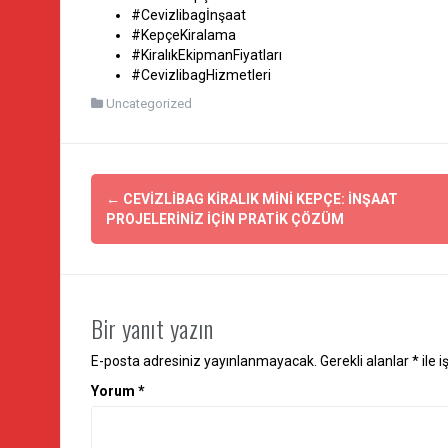
#Cevizlibagİnşaat
#KepçeKiralama
#KiralıkEkipmanFiyatları
#CevizlibagHizmetleri
Uncategorized
Yazı
←
CEVIZLIBAG KIRALIK MINI KEPÇE: İNŞAAT
dolaşımı
PROJELERINIZ İÇIN PRATIK ÇÖZÜM
Bir yanıt yazın
E-posta adresiniz yayınlanmayacak.
Gerekli alanlar
*
ile 
Yorum
*