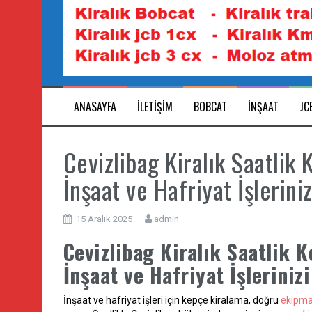
ANASAYFA
ILETIŞIM
BOBCAT
INŞAAT
JC
Cevizlibag Kiralık Saatlik 
İnşaat ve Hafriyat İşlerini
15 Aralık 2025
admin
Cevizlibag Kiralık Saatlik K
İnşaat ve Hafriyat İşleriniz
İnşaat ve hafriyat işleri için kepçe kiralama, doğru
ekipm