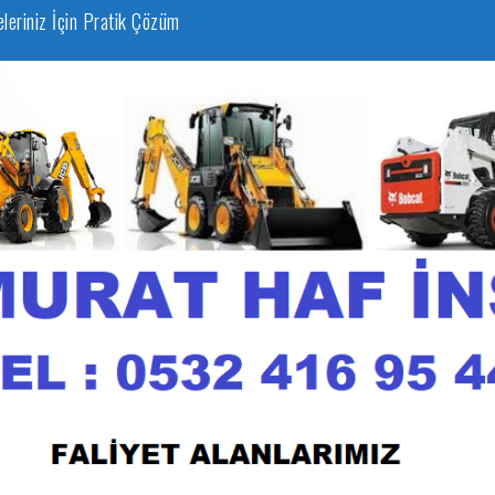
eleriniz İçin Pratik Çözüm
zmeti
un JCB Kiralama Seçenekleri
lama Hizmetleri
afriyat İhtiyaçlarınız İçin En İyi Seçenek
 Uygun Fiyatlarla İnşaat ve Hafriyat İşlerinizi Yapın