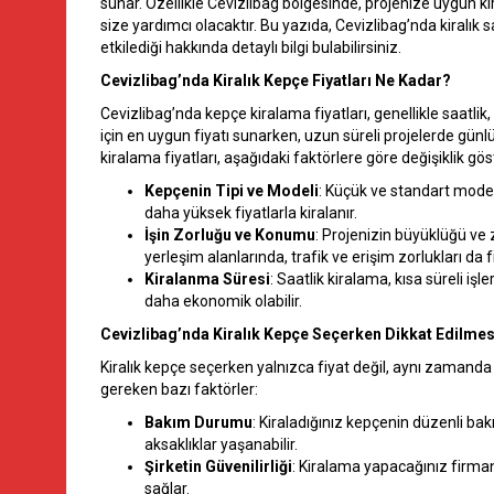
sunar. Özellikle Cevizlibag bölgesinde, projenize uygun ki
size yardımcı olacaktır. Bu yazıda, Cevizlibag’nda kiralık s
etkilediği hakkında detaylı bilgi bulabilirsiniz.
Cevizlibag’nda Kiralık Kepçe Fiyatları Ne Kadar?
Cevizlibag’nda kepçe kiralama fiyatları, genellikle saatlik, 
için en uygun fiyatı sunarken, uzun süreli projelerde günlü
kiralama fiyatları, aşağıdaki faktörlere göre değişiklik göst
Kepçenin Tipi ve Modeli
: Küçük ve standart model
daha yüksek fiyatlarla kiralanır.
İşin Zorluğu ve Konumu
: Projenizin büyüklüğü ve zo
yerleşim alanlarında, trafik ve erişim zorlukları da fiy
Kiralanma Süresi
: Saatlik kiralama, kısa süreli iş
daha ekonomik olabilir.
Cevizlibag’nda Kiralık Kepçe Seçerken Dikkat Edilmes
Kiralık kepçe seçerken yalnızca fiyat değil, aynı zamanda
gereken bazı faktörler:
Bakım Durumu
: Kiraladığınız kepçenin düzenli bak
aksaklıklar yaşanabilir.
Şirketin Güvenilirliği
: Kiralama yapacağınız firman
sağlar.