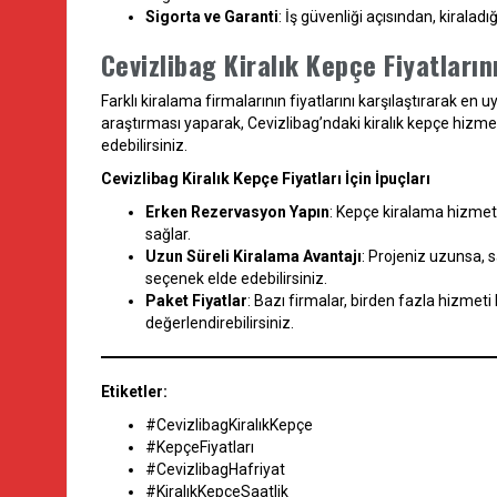
Sigorta ve Garanti
: İş güvenliği açısından, kirala
Cevizlibag Kiralık Kepçe Fiyatlarını
Farklı kiralama firmalarının fiyatlarını karşılaştırarak e
araştırması yaparak, Cevizlibag’ndaki kiralık kepçe hizmet
edebilirsiniz.
Cevizlibag Kiralık Kepçe Fiyatları İçin İpuçları
Erken Rezervasyon Yapın
: Kepçe kiralama hizmet
sağlar.
Uzun Süreli Kiralama Avantajı
: Projeniz uzunsa, 
seçenek elde edebilirsiniz.
Paket Fiyatlar
: Bazı firmalar, birden fazla hizmeti 
değerlendirebilirsiniz.
Etiketler:
#CevizlibagKiralıkKepçe
#KepçeFiyatları
#CevizlibagHafriyat
#KiralıkKepçeSaatlik