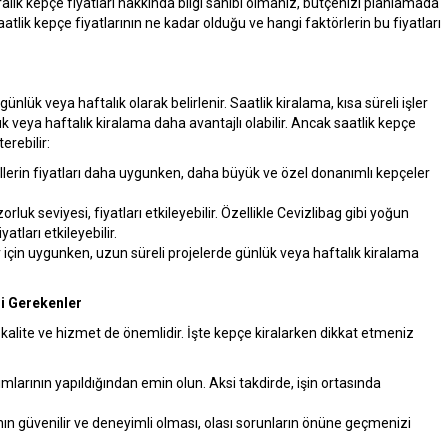
ralık kepçe fiyatları hakkında bilgi sahibi olmanız, bütçenizi planlamada
aatlik kepçe fiyatlarının ne kadar olduğu ve hangi faktörlerin bu fiyatları
günlük veya haftalık olarak belirlenir. Saatlik kiralama, kısa süreli işler
k veya haftalık kiralama daha avantajlı olabilir. Ancak saatlik kepçe
erebilir:
lerin fiyatları daha uygunken, daha büyük ve özel donanımlı kepçeler
rluk seviyesi, fiyatları etkileyebilir. Özellikle Cevizlibag gibi yoğun
atları etkileyebilir.
ler için uygunken, uzun süreli projelerde günlük veya haftalık kiralama
i Gerekenler
 kalite ve hizmet de önemlidir. İşte kepçe kiralarken dikkat etmeniz
ımlarının yapıldığından emin olun. Aksi takdirde, işin ortasında
ın güvenilir ve deneyimli olması, olası sorunların önüne geçmenizi