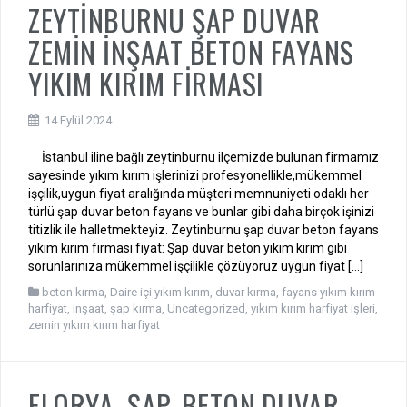
ZEYTİNBURNU ŞAP DUVAR
ZEMİN İNŞAAT BETON FAYANS
YIKIM KIRIM FİRMASI
14 Eylül 2024
İstanbul iline bağlı zeytinburnu ilçemizde bulunan firmamız
sayesinde yıkım kırım işlerinizi profesyonellikle,mükemmel
işçilik,uygun fiyat aralığında müşteri memnuniyeti odaklı her
türlü şap duvar beton fayans ve bunlar gibi daha birçok işinizi
titizlik ile halletmekteyiz. Zeytinburnu şap duvar beton fayans
yıkım kırım firması fiyat: Şap duvar beton yıkım kırım gibi
sorunlarınıza mükemmel işçilikle çözüyoruz uygun fiyat […]
beton kırma
,
Daire içi yıkım kırım
,
duvar kırma
,
fayans yıkım kırım
harfiyat
,
inşaat
,
şap kırma
,
Uncategorized
,
yıkım kırım harfiyat işleri
,
zemin yıkım kırım harfiyat
FLORYA ŞAP, BETON,DUVAR