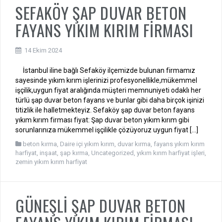
SEFAKÖY ŞAP DUVAR BETON
FAYANS YIKIM KIRIM FİRMASI
14 Ekim 2024
İstanbul iline bağlı Sefaköy ilçemizde bulunan firmamız
sayesinde yıkım kırım işlerinizi profesyonellikle,mükemmel
işçilik,uygun fiyat aralığında müşteri memnuniyeti odaklı her
türlü şap duvar beton fayans ve bunlar gibi daha birçok işinizi
titizlik ile halletmekteyiz. Sefaköy şap duvar beton fayans
yıkım kırım firması fiyat: Şap duvar beton yıkım kırım gibi
sorunlarınıza mükemmel işçilikle çözüyoruz uygun fiyat […]
beton kırma
,
Daire içi yıkım kırım
,
duvar kırma
,
fayans yıkım kırım
harfiyat
,
inşaat
,
şap kırma
,
Uncategorized
,
yıkım kırım harfiyat işleri
,
zemin yıkım kırım harfiyat
GÜNEŞLİ ŞAP DUVAR BETON