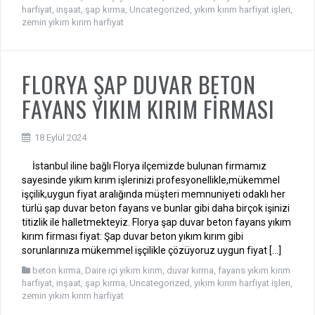
harfiyat
,
inşaat
,
şap kırma
,
Uncategorized
,
yıkım kırım harfiyat işleri
,
zemin yıkım kırım harfiyat
FLORYA ŞAP DUVAR BETON
FAYANS YIKIM KIRIM FİRMASI
18 Eylül 2024
İstanbul iline bağlı Florya ilçemizde bulunan firmamız
sayesinde yıkım kırım işlerinizi profesyonellikle,mükemmel
işçilik,uygun fiyat aralığında müşteri memnuniyeti odaklı her
türlü şap duvar beton fayans ve bunlar gibi daha birçok işinizi
titizlik ile halletmekteyiz. Florya şap duvar beton fayans yıkım
kırım firması fiyat: Şap duvar beton yıkım kırım gibi
sorunlarınıza mükemmel işçilikle çözüyoruz uygun fiyat […]
beton kırma
,
Daire içi yıkım kırım
,
duvar kırma
,
fayans yıkım kırım
harfiyat
,
inşaat
,
şap kırma
,
Uncategorized
,
yıkım kırım harfiyat işleri
,
zemin yıkım kırım harfiyat