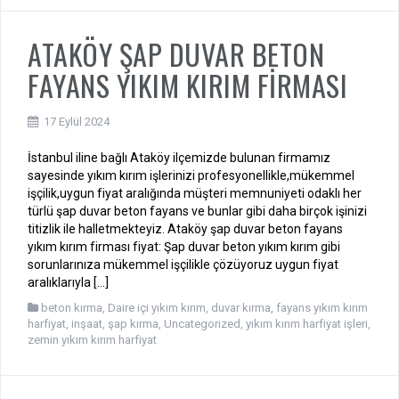
ATAKÖY ŞAP DUVAR BETON
FAYANS YIKIM KIRIM FİRMASI
17 Eylül 2024
İstanbul iline bağlı Ataköy ilçemizde bulunan firmamız
sayesinde yıkım kırım işlerinizi profesyonellikle,mükemmel
işçilik,uygun fiyat aralığında müşteri memnuniyeti odaklı her
türlü şap duvar beton fayans ve bunlar gibi daha birçok işinizi
titizlik ile halletmekteyiz. Ataköy şap duvar beton fayans
yıkım kırım firması fiyat: Şap duvar beton yıkım kırım gibi
sorunlarınıza mükemmel işçilikle çözüyoruz uygun fiyat
aralıklarıyla […]
beton kırma
,
Daire içi yıkım kırım
,
duvar kırma
,
fayans yıkım kırım
harfiyat
,
inşaat
,
şap kırma
,
Uncategorized
,
yıkım kırım harfiyat işleri
,
zemin yıkım kırım harfiyat