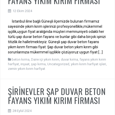
FAYANS YIKIM KIRIM FİRMASI
12 Ekim 2024
İstanbul iline bağlı Güneşli ilçemizde bulunan firmamız
sayesinde yıkım kırım işlerinizi profesyonellikle,mükemmel
işçilik,uygun fiyat aralığında müşteri memnuniyeti odaklı her
türlü şap duvar beton fayans ve bunlar gibi daha birçok işinizi
titizlik ile halletmekteyiz. Güneşli şap duvar beton fayans
yıkım kırım firması fiyat: Şap duvar beton yıkım kırım gibi
sorunlarınıza mükemmel işçilikle çözüyoruz uygun fiyat […]
beton kırma
,
Daire içi yıkım kırım
,
duvar kırma
,
fayans yıkım kırım
harfiyat
,
inşaat
,
şap kırma
,
Uncategorized
,
yıkım kırım harfiyat işleri
,
zemin yıkım kırım harfiyat
ŞİRİNEVLER ŞAP DUVAR BETON
FAYANS YIKIM KIRIM FİRMASI
28 Eylül 2024