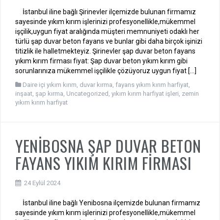
İstanbul iline bağlı Şirinevler ilçemizde bulunan firmamız
sayesinde yıkım kırım işlerinizi profesyonellikle,mükemmel
işçilik,uygun fiyat aralığında müşteri memnuniyeti odaklı her
türlü şap duvar beton fayans ve bunlar gibi daha birçok işinizi
titizlik ile halletmekteyiz. Şirinevler şap duvar beton fayans
yıkım kırım firması fiyat: Şap duvar beton yıkım kırım gibi
sorunlarınıza mükemmel işçilikle çözüyoruz uygun fiyat […]
Daire içi yıkım kırım
,
duvar kırma
,
fayans yıkım kırım harfiyat
,
inşaat
,
şap kırma
,
Uncategorized
,
yıkım kırım harfiyat işleri
,
zemin
yıkım kırım harfiyat
YENİBOSNA ŞAP DUVAR BETON
FAYANS YIKIM KIRIM FİRMASI
24 Eylül 2024
İstanbul iline bağlı Yenibosna ilçemizde bulunan firmamız
sayesinde yıkım kırım işlerinizi profesyonellikle,mükemmel