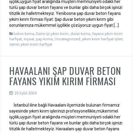
işçilik,uygun fiyat aralığında müşteri memnuniyeti odaklı her
türlü şap duvar beton fayans ve bunlar gibi daha birçok işinizi
titizlik ile halletmekteyiz. Yenibosna şap duvar beton fayans
yıkım kırım firması fiyat: Şap duvar beton yıkım kırım gibi
sorunlarınıza mükemmel işçilikle çözüyoruz uygun fiyat […]
beton kırma
,
Daire içi yıkım kırım
,
duvar kırma
,
fayans yıkım kırım
harfiyat
,
inşaat
,
şap kırma
,
Uncategorized
,
yıkım kırım harfiyat işleri
,
zemin yıkım kırım harfiyat
HAVAALANI ŞAP DUVAR BETON
FAYANS YIKIM KIRIM FİRMASI
23 Eylül 2024
İstanbul iline bağlı Havaalanı ilçemizde bulunan firmamız
sayesinde yıkım kırım işlerinizi profesyonellikle,mükemmel
işçilik,uygun fiyat aralığında müşteri memnuniyeti odaklı her
türlü şap duvar beton fayans ve bunlar gibi daha birçok işinizi
titizlik ile halletmekteyiz. Havaalanı şap duvar beton fayans