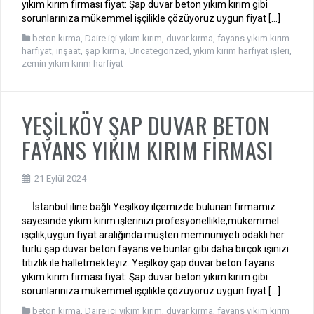
yıkım kırım firması fiyat: Şap duvar beton yıkım kırım gibi
sorunlarınıza mükemmel işçilikle çözüyoruz uygun fiyat […]
beton kırma
,
Daire içi yıkım kırım
,
duvar kırma
,
fayans yıkım kırım
harfiyat
,
inşaat
,
şap kırma
,
Uncategorized
,
yıkım kırım harfiyat işleri
,
zemin yıkım kırım harfiyat
YEŞİLKÖY ŞAP DUVAR BETON
FAYANS YIKIM KIRIM FİRMASI
21 Eylül 2024
İstanbul iline bağlı Yeşilköy ilçemizde bulunan firmamız
sayesinde yıkım kırım işlerinizi profesyonellikle,mükemmel
işçilik,uygun fiyat aralığında müşteri memnuniyeti odaklı her
türlü şap duvar beton fayans ve bunlar gibi daha birçok işinizi
titizlik ile halletmekteyiz. Yeşilköy şap duvar beton fayans
yıkım kırım firması fiyat: Şap duvar beton yıkım kırım gibi
sorunlarınıza mükemmel işçilikle çözüyoruz uygun fiyat […]
beton kırma
,
Daire içi yıkım kırım
,
duvar kırma
,
fayans yıkım kırım