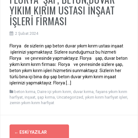
YIKIM KIRIM USTASI İNŞAAT
İŞLERİ FİRMASI
2 Şubat 2024
Florya de sizlerin şap beton duvar yıkım kırım ustası inşaat
işlerinizi yapmaktayız. Sizlere sunduğumuz bu hizmeti
Florya ve çevresinde yapmaktayız. Florya şap, duvar beton
yıkım kırım kırım firması: Florya ve çevresinde sizlere şap,
beton yıkım kırım işleri hizmetini sunmaktayız. Sizlerin her
türlü bina içi bina dışı şap beton duvar yıkım kırım inşaat
işlerinizi yapmaktayız. Florya […]
beton kırma
,
Daire içi yıkım kırım
,
duvar kırma
,
fayans yıkım kırım
harfiyat
,
inşaat
,
şap kırma
,
Uncategorized
,
yıkım kırım harfiyat işleri
,
zemin yıkım kırım harfiyat
Yazı
←
ESKI YAZILAR