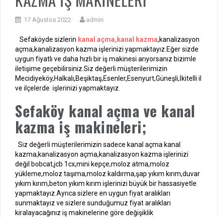
17 Ağustos 2022
admin
Sefaköyde sizlerin
kanal açma,kanal kazma
,kanalizasyon
açma,kanalizasyon kazma işlerinizi yapmaktayız.Eğer sizde
uygun fiyatlı ve daha hızlı bir iş makinesi arıyorsanız bizimle
iletişime geçebilirsiniz.Siz değerli müşterilerimizin
Mecidiyeköy,Halkalı,Beşiktaş,Esenler,Esenyurt,Güneşli,İkitelli il
ve ilçelerde işlerinizi yapmaktayız.
Sefaköy kanal açma ve kanal
kazma iş makineleri;
Siz değerli müşterilerimizin sadece kanal açma kanal
kazma,kanalizasyon açma,kanalizasyon kazma işlerinizi
değil bobcat,jcb 1cx,mini kepçe,moloz atma,moloz
yükleme,moloz taşıma,moloz kaldırma,şap yıkım kırım,duvar
yıkım kırım,beton yıkım kırım işlerinizi büyük bir hassasiyetle
yapmaktayız.Ayrıca sizlere en uygun fiyat aralıkları
sunmaktayız ve sizlere sunduğumuz fiyat aralıkları
kiralayacağınız iş makinelerine göre değişiklik