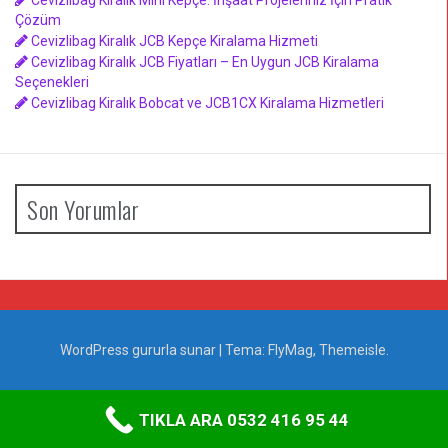
Çözüm
Cevizlibag Kiralık JCB Kepçe Kiralama Hizmeti
Cevizlibag Kiralık JCB Fiyatları – En Uygun JCB Kiralama
Seçenekleri
Cevizlibag Kiralık Bobcat ve JCB1CX Kiralama Hizmetleri
Son Yorumlar
WordPress gururla sunar
|
Tema:
FlyMag
, Themeisle.
TIKLA ARA 0532 416 95 44