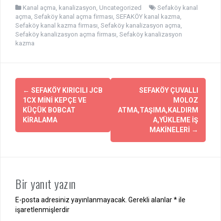
Kanal açma
,
kanalizasyon
,
Uncategorized
Sefaköy kanal
açma
,
Sefaköy kanal açma firması
,
SEFAKÖY kanal kazma
,
Sefaköy kanal kazma firması
,
Sefaköy kanalizasyon açma
,
Sefaköy kanalizasyon açma firması
,
Sefaköy kanalizasyon
kazma
Yazı
←
SEFAKÖY KIRICILI JCB
SEFAKÖY ÇUVALLI
dolaşımı
1CX MİNİ KEPÇE VE
MOLOZ
KÜÇÜK BOBCAT
ATMA,TAŞIMA,KALDIRM
KİRALAMA
A,YÜKLEME İŞ
MAKİNELERİ
→
Bir yanıt yazın
E-posta adresiniz yayınlanmayacak.
Gerekli alanlar
*
ile
işaretlenmişlerdir