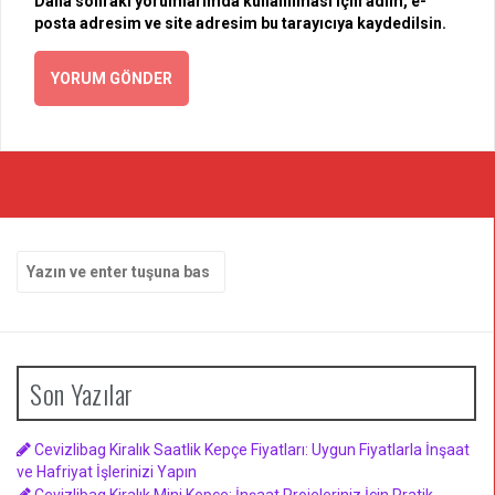
Daha sonraki yorumlarımda kullanılması için adım, e-
posta adresim ve site adresim bu tarayıcıya kaydedilsin.
Arama
yap:
Son Yazılar
Cevizlibag Kiralık Saatlik Kepçe Fiyatları: Uygun Fiyatlarla İnşaat
ve Hafriyat İşlerinizi Yapın
Cevizlibag Kiralık Mini Kepçe: İnşaat Projeleriniz İçin Pratik