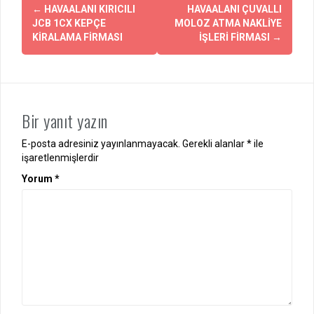
Yazı
←
HAVAALANI KIRICILI
HAVAALANI ÇUVALLI
dolaşımı
JCB 1CX KEPÇE
MOLOZ ATMA NAKLİYE
KİRALAMA FİRMASI
İŞLERİ FİRMASI
→
Bir yanıt yazın
E-posta adresiniz yayınlanmayacak.
Gerekli alanlar
*
ile
işaretlenmişlerdir
Yorum
*