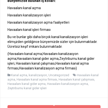
Bünyemizde bulunan iş kolları:
Havaalanı kanal açma
Havaalanı kanalizasyon işleri
Havaalanı kanalizasyon açma faaliyetleri
Havaalanı kanal işleri firması
Bu ve bunlar gibi daha birçok kanal kanalizasyon işleri
elimşzden geldiğince bünyemizde sizler için bulunmaktadır.
Ücretsiz keşif imkanı bulunmaktadır.
(Havaalanı kanal açma,Havaalanı kanalizasyon
açma,Havaalanı kanal gider açma,Zeytnburnu kanal gider
işleri, Havaalanı kanal çalışması,Havaalanı kanal açma
firması,Havaalanı kanalizasyon açma firması)
Kanal açma
,
kanalizasyon
,
Uncategorized
Havaalanı kanal
açma
,
Havaalanı kanal açma firması
,
Havaalanı kanal çalışması
,
Havaalanı kanal gider açma
,
Havaalanı kanalizasyon açma
,
Zeytnburnu kanal gider işleri