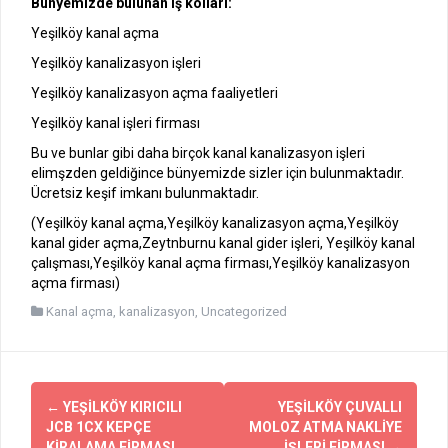
Bünyemizde bulunan iş kolları:
Yeşilköy kanal açma
Yeşilköy kanalizasyon işleri
Yeşilköy kanalizasyon açma faaliyetleri
Yeşilköy kanal işleri firması
Bu ve bunlar gibi daha birçok kanal kanalizasyon işleri
elimşzden geldiğince bünyemizde sizler için bulunmaktadır.
Ücretsiz keşif imkanı bulunmaktadır.
(Yeşilköy kanal açma,Yeşilköy kanalizasyon açma,Yeşilköy
kanal gider açma,Zeytnburnu kanal gider işleri, Yeşilköy kanal
çalışması,Yeşilköy kanal açma firması,Yeşilköy kanalizasyon
açma firması)
Kanal açma
,
kanalizasyon
,
Uncategorized
Yazı
←
YEŞİLKÖY KIRICILI
YEŞİLKÖY ÇUVALLI
dolaşımı
JCB 1CX KEPÇE
MOLOZ ATMA NAKLİYE
KİRALAMA FİRMASI
İŞLERİ FİRMASI
→