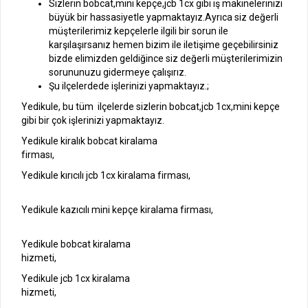
Sizlerin bobcat,mini kepçe,jcb 1cx gibi iş makinelerinizi
büyük bir hassasiyetle yapmaktayız.Ayrıca siz değerli
müşterilerimiz kepçelerle ilgili bir sorun ile
karşılaşırsanız hemen bizim ile iletişime geçebilirsiniz
bizde elimizden geldiğince siz değerli müşterilerimizin
sorununuzu gidermeye çalışırız.
Şu ilçelerdede işlerinizi yapmaktayız.;
Yedikule, bu tüm ilçelerde sizlerin bobcat,jcb 1cx,mini kepçe
gibi bir çok işlerinizi yapmaktayız.
Yedikule kiralık bobcat kiralama
firması,
Yedikule kırıcılı jcb 1cx kiralama firması,
Yedikule kazıcılı mini kepçe kiralama firması,
Yedikule bobcat kiralama
hizmeti,
Yedikule jcb 1cx kiralama
hizmeti,