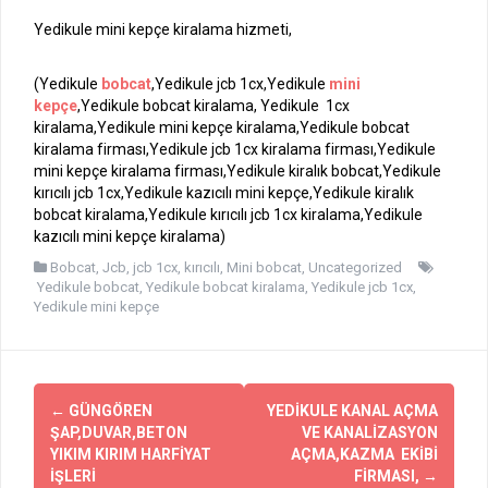
Yedikule mini kepçe kiralama hizmeti,
(Yedikule
bobcat
,Yedikule jcb 1cx,Yedikule
mini
kepçe
,Yedikule bobcat kiralama, Yedikule 1cx
kiralama,Yedikule mini kepçe kiralama,Yedikule bobcat
kiralama firması,Yedikule jcb 1cx kiralama firması,Yedikule
mini kepçe kiralama firması,Yedikule kiralık bobcat,Yedikule
kırıcılı jcb 1cx,Yedikule kazıcılı mini kepçe,Yedikule kiralık
bobcat kiralama,Yedikule kırıcılı jcb 1cx kiralama,Yedikule
kazıcılı mini kepçe kiralama)
Bobcat
,
Jcb
,
jcb 1cx
,
kırıcılı
,
Mini bobcat
,
Uncategorized
Yedikule bobcat
,
Yedikule bobcat kiralama
,
Yedikule jcb 1cx
,
Yedikule mini kepçe
Yazı
←
GÜNGÖREN
YEDİKULE KANAL AÇMA
dolaşımı
ŞAP,DUVAR,BETON
VE KANALİZASYON
YIKIM KIRIM HARFİYAT
AÇMA,KAZMA EKİBİ
İŞLERİ
FİRMASI,
→