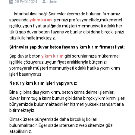
28 Eylül 2024
admin
İstanbul iline bağlı Şirinevler ilçemizde bulunan firmamız
sayesinde
yıkım kırım
işlerinizi profesyonellikle,mükemmel
işçilik,uygun fiyat aralığında müşteri memnuniyeti odaklı her
türlü şap duvar beton fayans ve bunlar gibi daha birçok işinizi
titizlik ile halletmekteyiz.
Şirinevler şap duvar beton fayans yıkım kırım firması fiyat:
Şap duvar beton
yıkım kırım
gibi sorunlarınıza mükemmel
işçilikle çözüyoruz uygun fiyat aralıklarıyla bütçenizi
yormayarak müşteri memnuniyeti odaklı harika yıkım kırım
işleri başarıyoruz.
Ne tür yıkım kırım işleri yapıyoruz:
Bina içi bina dışı yıkım kırım, beton kırma delme işlemleri,
duvar kırım tuğla kırım bunun gibi daha birçok yıkım kırım işleri
bünyemizde bulunmaktadır.Her hizmeti yüksek standartlarla
bitirmekteyiz.
Olmak üzere bünyemizde daha birçok iş kolları
bulunmaktadır. Eğer sizde isterseniz web sitemize göz
atabilirsiniz.