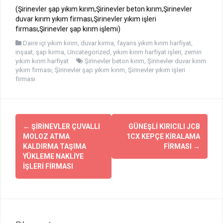
(Şirinevler şap yıkım kırım,Şirinevler beton kırım,Şirinevler
duvar kırım yıkım firması,Şirinevler yıkım işleri
firması,Şirinevler şap kırım işlemi)
Daire içi yıkım kırım
,
duvar kırma
,
fayans yıkım kırım harfiyat
,
inşaat
,
şap kırma
,
Uncategorized
,
yıkım kırım harfiyat işleri
,
zemin
yıkım kırım harfiyat
Şirinevler beton kırım
,
Şirinevler duvar kırım
yıkım firması
,
Şirinevler şap yıkım kırım
,
Şirinevler yıkım işleri
firması
Yazı
←
ŞİRİNEVLER ÇUVALLI
GÜNEŞLİ KIRICILI JCB
dolaşımı
MOLOZ ATMA
1CX KEPÇE KİRALAMA
KALDIRMA TAŞIMA
FİRMASI
→
YÜKLEME NAKLİYE
İŞLERİ FİRMASI