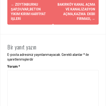
Yazı
←
ZEYTİNBURNU
BAKIRKÖY KANAL AÇMA
dolaşımı
ŞAP,DUVAR,BETON
VE KANALİZASYON
YIKIM KIRIM HARFİYAT
AÇMA,KAZMA EKİBİ
İŞLERİ
FİRMASI,
→
Bir yanıt yazın
E-posta adresiniz yayınlanmayacak.
Gerekli alanlar
*
ile
işaretlenmişlerdir
Yorum
*