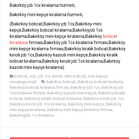
Bakırköy jcb 1cx kiralama hizmeti,
Bakırköy mini kepçe kiralama hizmeti,
(Bakırköy bobcat,Bakırköy jcb 1cx,Bakırköy mini
kepçe,Bakırköy bobcat kiralama,Bakırköyjcb 1cx
kiralama,Bakırköy mini kepçe kiralama,Bakırköy
bobcat
kiralama
firması,Bakırköy jcb 1cx kiralama firması,Bakırköy
mini kepçe kiralama firması,Bakırköy kiralık bobcat,Bakırköy
kırıcılı jcb 1cx,Bakırköy kazıcılı mini kepçe,Bakırköy kiralık
bobcat kiralama,Bakırköy kırıcılı jcb 1cx kiralama,Bakırköy
kazıcılı mini kepçe kiralama)
Bobcat
,
Jcb
,
jcb 1cx
,
kırıcılı
,
Mini bobcat
,
mini kepçe
,
Uncategorized
Bakırköy bobcat
,
Bakırköy bobcat kiralama
,
Bakırköy bobcat kiralama firması
,
Bakırköy jcb 1cx
,
Bakırköy jcb
1cx kiralama firması
,
Bakırköy kazıcılı mini kepçe
,
Bakırköy kiralık
bobcat
,
Bakırköy kiralık bobcat kiralama
,
Bakırköy kırıcılı jcb 1cx
,
Bakırköy kırıcılı jcb 1cx kiralama
,
Bakırköy mini kepçe
,
Bakırköy
mini kepçe kiralama
,
Bakırköy mini kepçe kiralama firması
,
Bakırköyjcb 1cx kiralama