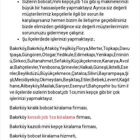
Sizlerin bobcat,mini kepçe,jcb 1cx gibi iş makinelerinizi
büyük bir hassasiyetle yapmaktayız.Ayrıca siz değerli
müşterilerimiz kepçelerle ilgili bir sorun ile
karşılaşırsanız hemen bizim ile iletişime geçebilirsiniz
bizde elimizden geldiğince siz değerli müşterilerimizin
sorununuzu gidermeye çalışırız.
Şu ilçelerdede işlerinizi yapmaktayız.;
Bakırköy,Bakırköy,Ataköy,Yeşilköy,Florya,Merter,Topkapı,Davu
tpaşa,Güngören,Otogar,Yedikule,Edirnekapı,Yenikapı,Eminön
ü,Sirkeci,Sultanahmet,Sefaköy,Küçükçekmece,Kanarya,Avcıl
ar,Bahçelievler,Yenibosna,Şirinevler,Halkalı,Güneşli,İkitelli,Ese
nler,Beylikdüzü,Büyükçekmece,Çatalca,Silivri,Bayrampaşa,Şi
şli,Mecidiyeköy,Okmeydanı,Beşiktaş,Etiler,Bebek,Levent,Kağıt
hane,Alibeyköy,Maslak,Sarıyer,Esenyurt,Bahçeşehir bu tüm il
ve ilçelerde sizlerin bobcat,jcb 1cx,mini kepçe gibi bir çok
işlerinizi yapmaktayız.
Bakırköy kiralık bobcat kiralama firması,
Bakırköy
kırıcılı jcb 1cx kiralama
firması,
Bakırköy kazıcılı mini kepçe kiralama firması,
Bakırköy bobcat kiralama hizmeti,